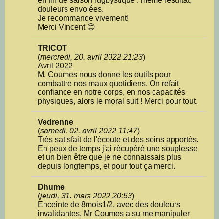
en fin de saison rugbystique : même résultat,
douleurs envolées.
Je recommande vivement!
Merci Vincent 😊
TRICOT
(
mercredi, 20. avril 2022 21:23
)
Avril 2022
M. Coumes nous donne les outils pour
combattre nos maux quotidiens. On refait
confiance en notre corps, en nos capacités
physiques, alors le moral suit ! Merci pour tout.
Vedrenne
(
samedi, 02. avril 2022 11:47
)
Très satisfait de l'écoute et des soins apportés.
En peux de temps j'ai récupéré une souplesse
et un bien être que je ne connaissais plus
depuis longtemps, et pour tout ça merci.
Dhume
(
jeudi, 31. mars 2022 20:53
)
Enceinte de 8mois1/2, avec des douleurs
invalidantes, Mr Coumes a su me manipuler